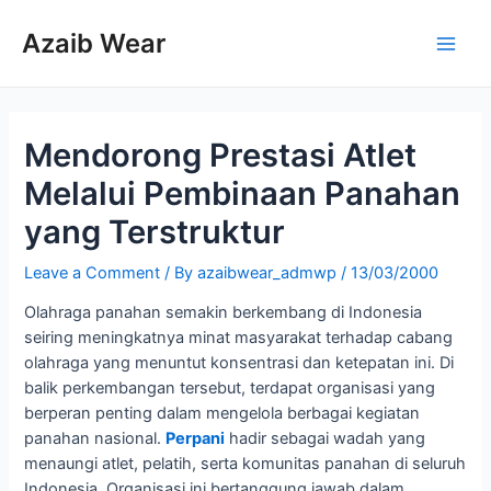
Skip
to
Azaib Wear
Main
content
Men
Mendorong Prestasi Atlet
Melalui Pembinaan Panahan
yang Terstruktur
Leave a Comment
/ By
azaibwear_admwp
/
13/03/2000
Olahraga panahan semakin berkembang di Indonesia
seiring meningkatnya minat masyarakat terhadap cabang
olahraga yang menuntut konsentrasi dan ketepatan ini. Di
balik perkembangan tersebut, terdapat organisasi yang
berperan penting dalam mengelola berbagai kegiatan
panahan nasional.
Perpani
hadir sebagai wadah yang
menaungi atlet, pelatih, serta komunitas panahan di seluruh
Indonesia. Organisasi ini bertanggung jawab dalam