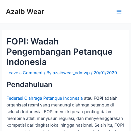
Skip
to
Azaib Wear
Main
content
Men
FOPI: Wadah
Pengembangan Petanque
Indonesia
Leave a Comment
/ By
azaibwear_admwp
/
20/01/2020
Pendahuluan
Federasi Olahraga Petanque Indonesia
atau
FOPI
adalah
organisasi resmi yang menaungi olahraga petanque di
seluruh Indonesia. FOPI memiliki peran penting dalam
membina atlet, menyusun regulasi, dan menyelenggarakan
kompetisi dari tingkat lokal hingga nasional. Selain itu, FOPI